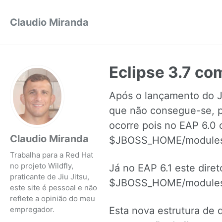
Claudio Miranda
Eclipse 3.7 co
Após o lançamento do JBo
que não consegue-se, po
ocorre pois no EAP 6.0 
Claudio Miranda
$JBOSS_HOME/modules/
Trabalha para a Red Hat
no projeto Wildfly,
Já no EAP 6.1 este dire
praticante de Jiu Jitsu,
$JBOSS_HOME/modules/s
este site é pessoal e não
reflete a opinião do meu
Esta nova estrutura de d
empregador.