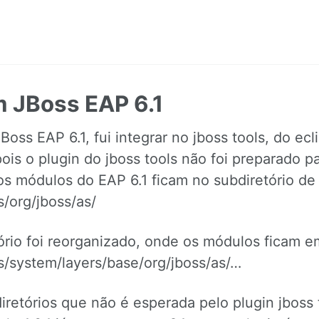
m JBoss EAP 6.1
ss EAP 6.1, fui integrar no jboss tools, do ecli
is o plugin do jboss tools não foi preparado pa
os módulos do EAP 6.1 ficam no subdiretório de
org/jboss/as/
tório foi reorganizado, onde os módulos ficam e
ystem/layers/base/org/jboss/as/…
iretórios que não é esperada pelo plugin jboss 