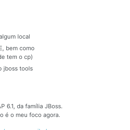
lgum local
SE, bem como
de tem o cp)
 jboss tools
 6.1, da família JBoss.
ão é o meu foco agora.