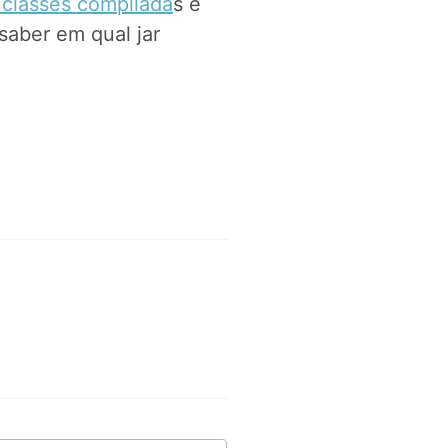
classes compilada
s e
 saber em qual jar