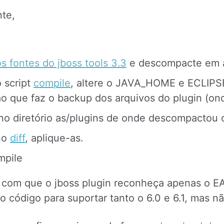
nte,
 fontes do jboss tools 3.3
e descompacte em a
 script
compile
, altere o JAVA_HOME e ECLIP
o que faz o backup dos arquivos do plugin (on
o diretório as/plugins de onde descompactou o
 no
diff
, aplique-as.
mpile
z com que o jboss plugin reconheça apenas o EAP
 o código para suportar tanto o 6.0 e 6.1, mas n