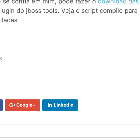
e se confia em mim, pode fazer o
download das 
plugin do jboss tools. Veja o script compile para
iladas.
3
Google+
LinkedIn