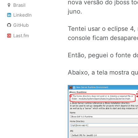
nova versão do jboss too
Brasil
juno.
LinkedIn
GitHub
Tentei usar o eclipse 4
Last.fm
console ficam desaparec
Então, peguei o fonte do
Abaixo, a tela mostra q