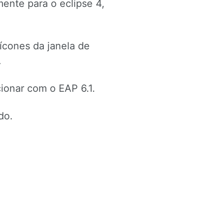
mente para o eclipse 4,
 ícones da janela de
.
cionar com o EAP 6.1.
do.